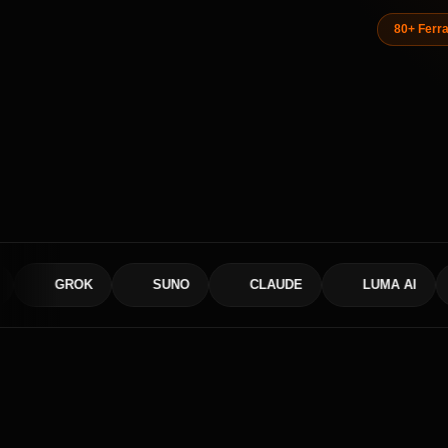
80+ Ferr
GROK
SUNO
CLAUDE
LUMA AI
RUN