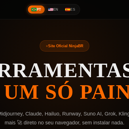
PT
EN
ES
Site Oficial NinjaBR
ERRAMENTAS
 UM SÓ PAIN
djourney, Claude, Hailuo, Runway, Suno AI, Grok, Klin
mais 🚀 direto no seu navegador, sem instalar nada.