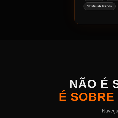
SEMrush Trends
NÃO É 
É SOBRE 
Navegue