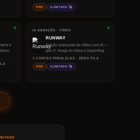
PRO
ILIMITADO 🚀
IA GERAÇÃO · VÍDEO
RUNWAY
âmera e
Edição avançada de vídeo com IA —
Hailuo
gen-3, image-to-video e inpainting
3
CONTAS PARALELAS · ZERO FILA
ILA
PRO
ILIMITADO 🚀
IMITADO