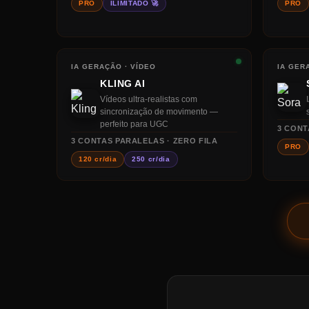
PRO
ILIMITADO 🚀
PRO
IA GERAÇÃO · VÍDEO
IA GER
KLING AI
Vídeos ultra-realistas com
sincronização de movimento —
perfeito para UGC
3
CONT
3
CONTAS PARALELAS · ZERO FILA
PRO
120 cr/dia
250 cr/dia