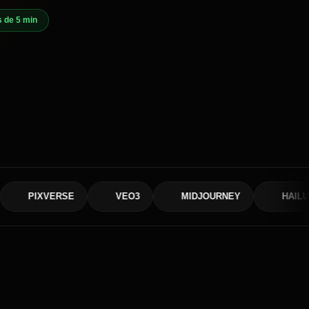
 de 5 min
XVERSE
VEO3
MIDJOURNEY
HAILUO