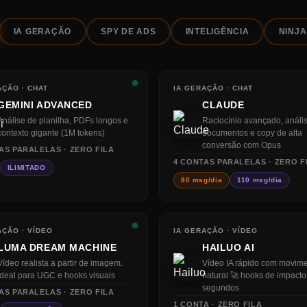
IA GERAÇÃO
SPY DE ADS
INTELIGÊNCIA
NINJA
AÇÃO · CHAT
IA GERAÇÃO · CHAT
GEMINI ADVANCED
CLAUDE
Análise de planilha, PDFs longos e
Raciocínio avançado, análi
contexto gigante (1M tokens)
documentos e copy de alta
conversão com Opus
AS PARALELAS · ZERO FILA
4
CONTAS PARALELAS · ZERO F
ILIMITADO
80 msg/dia
110 msg/dia
AÇÃO · VÍDEO
IA GERAÇÃO · VÍDEO
LUMA DREAM MACHINE
HAILUO AI
Vídeo realista a partir de imagem.
Vídeo IA rápido com movim
Ideal para UGC e hooks visuais
natural 🚀 hooks de impact
segundos
AS PARALELAS · ZERO FILA
1 CONTA ·
ZERO FILA