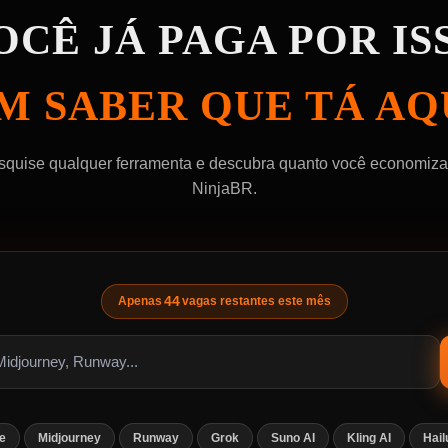
OCÊ JÁ PAGA POR IS
M SABER QUE TÁ AQ
squise qualquer ferramenta e descubra quanto você economiza
NinjaBR.
44
Apenas
vagas restantes este mês
e
Midjourney
Runway
Grok
Suno AI
Kling AI
Hail