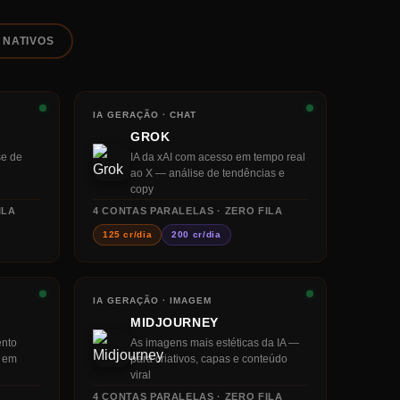
 NATIVOS
IA GERAÇÃO · CHAT
GROK
se de
IA da xAI com acesso em tempo real
ao X — análise de tendências e
copy
ILA
4
CONTAS PARALELAS · ZERO FILA
125 cr/dia
200 cr/dia
IA GERAÇÃO · IMAGEM
MIDJOURNEY
ento
As imagens mais estéticas da IA —
o em
para criativos, capas e conteúdo
viral
4
CONTAS PARALELAS · ZERO FILA