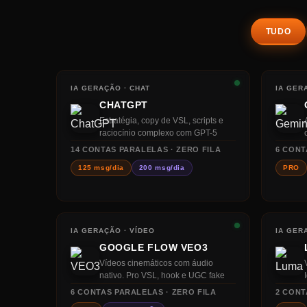
TUDO
IA GERAÇÃO · CHAT
IA GER
CHATGPT
Estratégia, copy de VSL, scripts e
raciocínio complexo com GPT-5
14
CONTAS PARALELAS · ZERO FILA
6
CONT
125 msg/dia
200 msg/dia
PRO
IA GERAÇÃO · VÍDEO
IA GER
GOOGLE FLOW VEO3
Vídeos cinemáticos com áudio
nativo. Pro VSL, hook e UGC fake
6
CONTAS PARALELAS · ZERO FILA
2
CONT