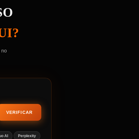
SO
UI?
 no
VERIFICAR
uo AI
Perplexity