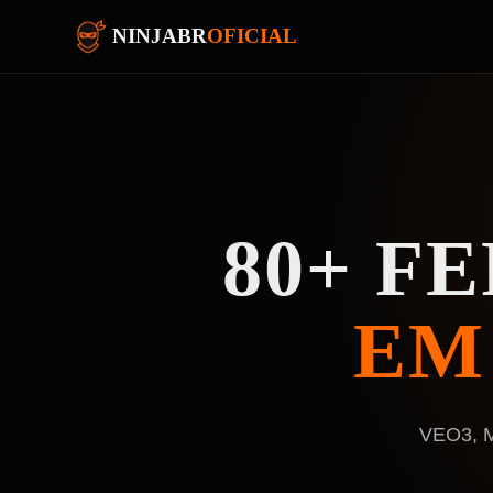
NINJABR
OFICIAL
80+ F
EM
VEO3, Mi