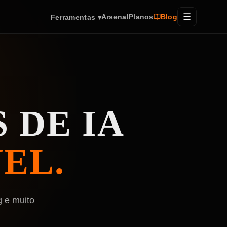
☰
Arsenal
Planos
Blog
Ferramentas
▾
 DE IA
EL.
g e muito