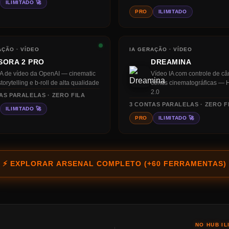
ILIMITADO 🚀
PRO
ILIMITADO
AÇÃO · VÍDEO
IA GERAÇÃO · VÍDEO
SORA 2 PRO
DREAMINA
IA de vídeo da OpenAI — cinematic
Vídeo IA com controle de c
storytelling e b-roll de alta qualidade
cenas cinematográficas — 
2.0
AS PARALELAS · ZERO FILA
3
CONTAS PARALELAS · ZERO F
ILIMITADO 🚀
PRO
ILIMITADO 🚀
⚡ EXPLORAR ARSENAL COMPLETO (+60 FERRAMENTAS)
NO HUB IL