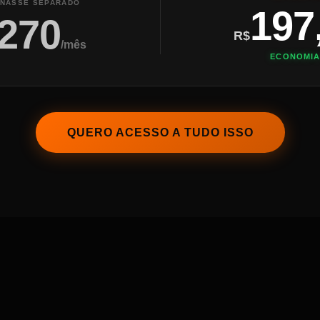
INASSE SEPARADO
197
.270
R$
/mês
ECONOMIA
QUERO ACESSO A TUDO ISSO