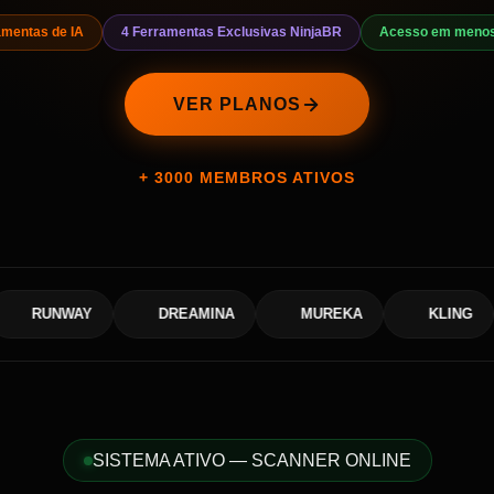
amentas de IA
4 Ferramentas Exclusivas NinjaBR
Acesso em menos
VER PLANOS
+ 3000 MEMBROS ATIVOS
WAY
DREAMINA
MUREKA
KLING
PI
SISTEMA ATIVO — SCANNER ONLINE